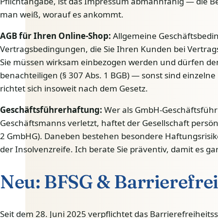
Pflichtangabe, ist das Impressum abmahnfähig — die B
man weiß, worauf es ankommt.
AGB für Ihren Online-Shop:
Allgemeine Geschäftsbedin
Vertragsbedingungen, die Sie Ihren Kunden bei Vertragss
Sie müssen wirksam einbezogen werden und dürfen d
benachteiligen (§ 307 Abs. 1 BGB) — sonst sind einzeln
richtet sich insoweit nach dem Gesetz.
Geschäftsführerhaftung:
Wer als GmbH-Geschäftsführer
Geschäftsmanns verletzt, haftet der Gesellschaft persönl
2 GmbHG). Daneben bestehen besondere Haftungsrisiken
der Insolvenzreife. Ich berate Sie präventiv, damit es ga
Neu: BFSG & Barrierefrei
Seit dem 28. Juni 2025 verpflichtet das Barrierefreiheits