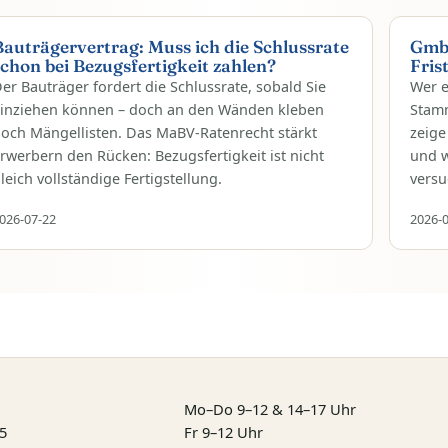
Bauträgervertrag: Muss ich die Schlussrate
Gmb
schon bei Bezugsfertigkeit zahlen?
Fris
er Bauträger fordert die Schlussrate, sobald Sie
Wer e
inziehen können – doch an den Wänden kleben
Stamm
och Mängellisten. Das MaBV-Ratenrecht stärkt
zeige
rwerbern den Rücken: Bezugsfertigkeit ist nicht
und w
leich vollständige Fertigstellung.
versu
026-07-22
2026-
Mo–Do 9–12 & 14–17 Uhr
5
Fr 9–12 Uhr