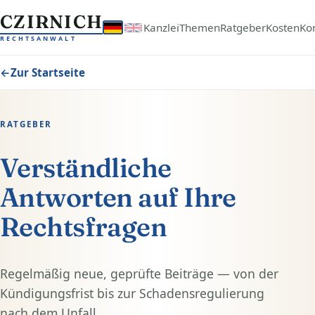
Zum Inhalt springen
CZIRNICH
Kanzlei
Themen
Ratgeber
Kosten
Ko
RECHTSANWALT
←
Zur Startseite
RATGEBER
Verständliche
Antworten auf Ihre
Rechtsfragen
Regelmäßig neue, geprüfte Beiträge — von der
Kündigungsfrist bis zur Schadensregulierung
nach dem Unfall.