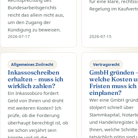
für eine klare, rechtss
Bundesarbeitsgerichts
Regelung im Kaufvert
reicht das allein nicht aus,
um den Zugang der
Kündigung zu beweisen.
2026-07-17
2026-07-15
Allgemeines Zivilrecht
Vertragsrecht
Inkassoschreiben
GmbH gründen 
erhalten – muss ich
welche Kosten 
wirklich zahlen?
Fristen muss ich
einplanen?
Ein Inkassobüro fordert
Wer eine GmbH gründe
Geld von Ihnen und droht
stolpert schnell über
mit weiteren Kosten? Ich
Stammkapital, Notart
prüfe, ob die Forderung
und Handelsregister. I
überhaupt berechtigt ist, ob
Ihnen, welche Schritte
sie schon verjährt sein
tatsächlich nötig sind
könnte und ob die