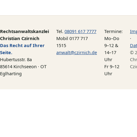
Rechtsanwaltskanzlei
Tel.
08091 617 7777
Termine:
Im
Christian Czirnich
Mobil 0177 717
Mo–Do
·
Das Recht auf Ihrer
1515
9–12 &
Da
Seite.
anwalt@czirnich.de
14–17
© 
Hubertusstr. 8a
Uhr
Chr
85614 Kirchseeon · OT
Fr 9–12
Czi
Eglharting
Uhr