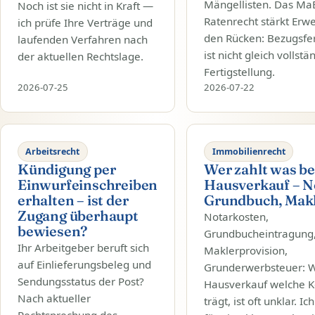
Mängellisten. Das Ma
Noch ist sie nicht in Kraft —
Ratenrecht stärkt Erw
ich prüfe Ihre Verträge und
den Rücken: Bezugsfer
laufenden Verfahren nach
ist nicht gleich vollstä
der aktuellen Rechtslage.
Fertigstellung.
2026-07-25
2026-07-22
Arbeitsrecht
Immobilienrecht
Kündigung per
Wer zahlt was b
Einwurfeinschreiben
Hausverkauf – N
erhalten – ist der
Grundbuch, Mak
Zugang überhaupt
Notarkosten,
bewiesen?
Grundbucheintragung
Ihr Arbeitgeber beruft sich
Maklerprovision,
auf Einlieferungsbeleg und
Grunderwerbsteuer: 
Sendungsstatus der Post?
Hausverkauf welche K
Nach aktueller
trägt, ist oft unklar. Ic
Rechtsprechung des