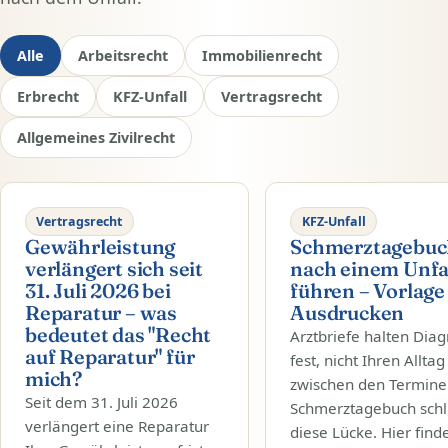
Alle
Arbeitsrecht
Immobilienrecht
Erbrecht
KFZ-Unfall
Vertragsrecht
Allgemeines Zivilrecht
Vertragsrecht
KFZ-Unfall
Gewährleistung
Schmerztagebuc
verlängert sich seit
nach einem Unfa
31. Juli 2026 bei
führen – Vorlag
Reparatur – was
Ausdrucken
bedeutet das "Recht
Arztbriefe halten Dia
auf Reparatur" für
fest, nicht Ihren Alltag
mich?
zwischen den Terminen
Seit dem 31. Juli 2026
Schmerztagebuch schl
verlängert eine Reparatur
diese Lücke. Hier find