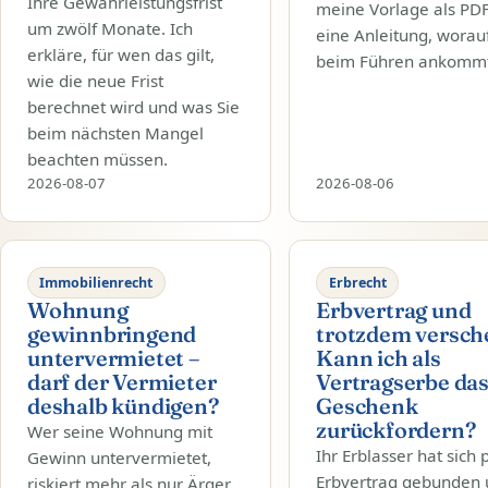
Ihre Gewährleistungsfrist
meine Vorlage als PD
um zwölf Monate. Ich
eine Anleitung, worau
erkläre, für wen das gilt,
beim Führen ankommt
wie die neue Frist
berechnet wird und was Sie
beim nächsten Mangel
beachten müssen.
2026-08-07
2026-08-06
Immobilienrecht
Erbrecht
Wohnung
Erbvertrag und
gewinnbringend
trotzdem versch
untervermietet –
Kann ich als
darf der Vermieter
Vertragserbe da
deshalb kündigen?
Geschenk
zurückfordern?
Wer seine Wohnung mit
Ihr Erblasser hat sich 
Gewinn untervermietet,
Erbvertrag gebunden
riskiert mehr als nur Ärger