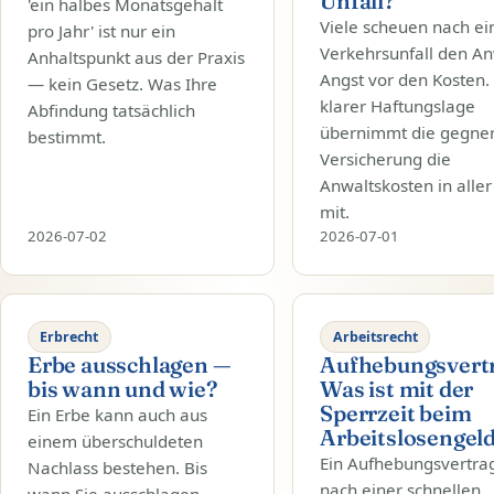
Unfall?
'ein halbes Monatsgehalt
Viele scheuen nach e
pro Jahr' ist nur ein
Verkehrsunfall den An
Anhaltspunkt aus der Praxis
Angst vor den Kosten.
— kein Gesetz. Was Ihre
klarer Haftungslage
Abfindung tatsächlich
übernimmt die gegner
bestimmt.
Versicherung die
Anwaltskosten in aller
mit.
2026-07-02
2026-07-01
Erbrecht
Arbeitsrecht
Erbe ausschlagen —
Aufhebungsvertr
bis wann und wie?
Was ist mit der
Sperrzeit beim
Ein Erbe kann auch aus
Arbeitslosengel
einem überschuldeten
Ein Aufhebungsvertrag
Nachlass bestehen. Bis
nach einer schnellen,
wann Sie ausschlagen