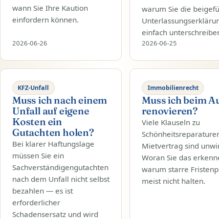
wann Sie Ihre Kaution
warum Sie die beigef
einfordern können.
Unterlassungserklärun
einfach unterschreiben
2026-06-26
2026-06-25
KFZ-Unfall
Immobilienrecht
Muss ich nach einem
Muss ich beim A
Unfall auf eigene
renovieren?
Kosten ein
Viele Klauseln zu
Gutachten holen?
Schönheitsreparature
Bei klarer Haftungslage
Mietvertrag sind unw
müssen Sie ein
Woran Sie das erkenn
Sachverständigengutachten
warum starre Fristen
nach dem Unfall nicht selbst
meist nicht halten.
bezahlen — es ist
erforderlicher
Schadensersatz und wird