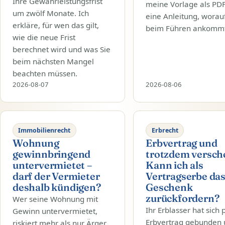
Ihre Gewährleistungsfrist
meine Vorlage als PD
um zwölf Monate. Ich
eine Anleitung, worau
erkläre, für wen das gilt,
beim Führen ankommt
wie die neue Frist
berechnet wird und was Sie
beim nächsten Mangel
beachten müssen.
2026-08-07
2026-08-06
Immobilienrecht
Erbrecht
Wohnung
Erbvertrag und
gewinnbringend
trotzdem versch
untervermietet –
Kann ich als
darf der Vermieter
Vertragserbe da
deshalb kündigen?
Geschenk
zurückfordern?
Wer seine Wohnung mit
Ihr Erblasser hat sich 
Gewinn untervermietet,
Erbvertrag gebunden
riskiert mehr als nur Ärger