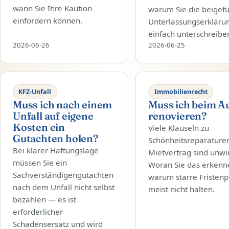
wann Sie Ihre Kaution
warum Sie die beigef
einfordern können.
Unterlassungserklärun
einfach unterschreiben
2026-06-26
2026-06-25
KFZ-Unfall
Immobilienrecht
Muss ich nach einem
Muss ich beim A
Unfall auf eigene
renovieren?
Kosten ein
Viele Klauseln zu
Gutachten holen?
Schönheitsreparature
Bei klarer Haftungslage
Mietvertrag sind unw
müssen Sie ein
Woran Sie das erkenn
Sachverständigengutachten
warum starre Fristen
nach dem Unfall nicht selbst
meist nicht halten.
bezahlen — es ist
erforderlicher
Schadensersatz und wird