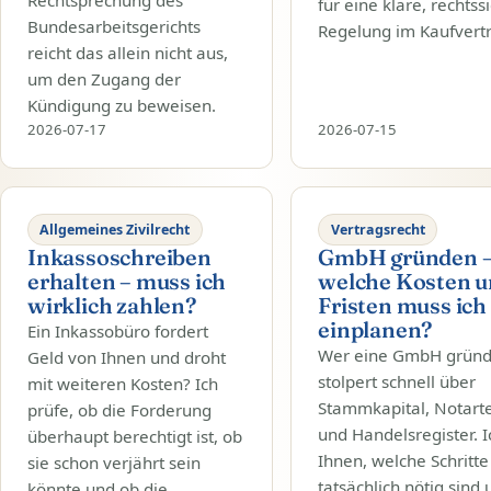
für eine klare, rechtss
Bundesarbeitsgerichts
Regelung im Kaufvert
reicht das allein nicht aus,
um den Zugang der
Kündigung zu beweisen.
2026-07-17
2026-07-15
Allgemeines Zivilrecht
Vertragsrecht
Inkassoschreiben
GmbH gründen 
erhalten – muss ich
welche Kosten 
wirklich zahlen?
Fristen muss ich
einplanen?
Ein Inkassobüro fordert
Wer eine GmbH gründe
Geld von Ihnen und droht
stolpert schnell über
mit weiteren Kosten? Ich
Stammkapital, Notart
prüfe, ob die Forderung
und Handelsregister. I
überhaupt berechtigt ist, ob
Ihnen, welche Schritte
sie schon verjährt sein
tatsächlich nötig sind
könnte und ob die