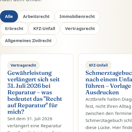
Alle
Arbeitsrecht
Immobilienrecht
Erbrecht
KFZ-Unfall
Vertragsrecht
Allgemeines Zivilrecht
Vertragsrecht
KFZ-Unfall
Gewährleistung
Schmerztagebuc
verlängert sich seit
nach einem Unfa
31. Juli 2026 bei
führen – Vorlag
Reparatur – was
Ausdrucken
bedeutet das "Recht
Arztbriefe halten Dia
auf Reparatur" für
fest, nicht Ihren Alltag
mich?
zwischen den Terminen
Seit dem 31. Juli 2026
Schmerztagebuch schl
verlängert eine Reparatur
diese Lücke. Hier find