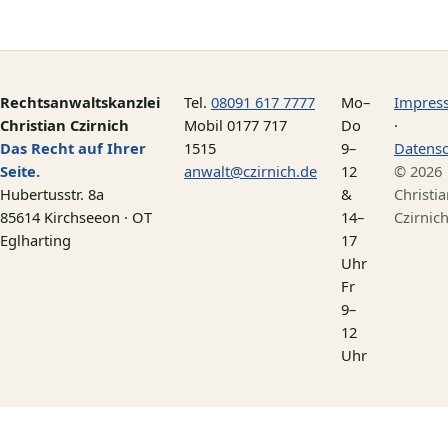
Rechtsanwaltskanzlei
Tel.
08091 617 7777
Mo–
Impres
Christian Czirnich
Mobil 0177 717
Do
·
Das Recht auf Ihrer
1515
9–
Datens
Seite.
anwalt@czirnich.de
12
© 2026
Hubertusstr. 8a
&
Christi
85614 Kirchseeon · OT
14–
Czirnic
Eglharting
17
Uhr
Fr
9–
12
Uhr