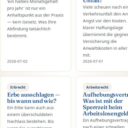
Unfall?
'ein halbes Monatsgehalt
Viele scheuen nach e
pro Jahr' ist nur ein
Verkehrsunfall den An
Anhaltspunkt aus der Praxis
Angst vor den Kosten.
— kein Gesetz. Was Ihre
klarer Haftungslage
Abfindung tatsächlich
übernimmt die gegner
bestimmt.
Versicherung die
Anwaltskosten in aller
mit.
2026-07-02
2026-07-01
Erbrecht
Arbeitsrecht
Erbe ausschlagen —
Aufhebungsvertr
bis wann und wie?
Was ist mit der
Sperrzeit beim
Ein Erbe kann auch aus
Arbeitslosengel
einem überschuldeten
Ein Aufhebungsvertrag
Nachlass bestehen. Bis
nach einer schnellen,
wann Sie ausschlagen