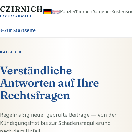
Zum Inhalt springen
CZIRNICH
Kanzlei
Themen
Ratgeber
Kosten
Ko
RECHTSANWALT
←
Zur Startseite
RATGEBER
Verständliche
Antworten auf Ihre
Rechtsfragen
Regelmäßig neue, geprüfte Beiträge — von der
Kündigungsfrist bis zur Schadensregulierung
nach dem Unfall.