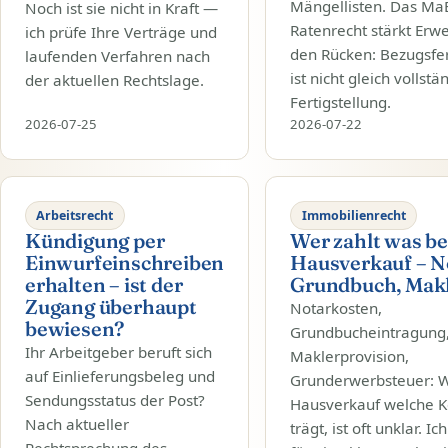
Mängellisten. Das Ma
Noch ist sie nicht in Kraft —
Ratenrecht stärkt Erw
ich prüfe Ihre Verträge und
den Rücken: Bezugsfer
laufenden Verfahren nach
ist nicht gleich vollstä
der aktuellen Rechtslage.
Fertigstellung.
2026-07-25
2026-07-22
Arbeitsrecht
Immobilienrecht
Kündigung per
Wer zahlt was b
Einwurfeinschreiben
Hausverkauf – N
erhalten – ist der
Grundbuch, Mak
Zugang überhaupt
Notarkosten,
bewiesen?
Grundbucheintragung
Ihr Arbeitgeber beruft sich
Maklerprovision,
auf Einlieferungsbeleg und
Grunderwerbsteuer: 
Sendungsstatus der Post?
Hausverkauf welche K
Nach aktueller
trägt, ist oft unklar. Ic
Rechtsprechung des